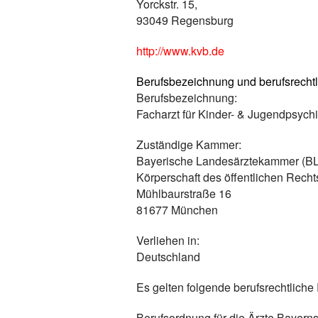
Yorckstr. 15,
93049 Regensburg
http://www.kvb.de
Berufsbezeichnung und berufsrecht
Berufsbezeichnung:
Facharzt für Kinder- & Jugendpsychi
Zuständige Kammer:
Baye­ri­sche Landes­ärz­te­kam­mer (
Körper­schaft des öffent­li­chen Recht
Mühl­baur­straße 16
81677 München
Verliehen in:
Deutschland
Es gelten folgende berufsrechtlich
Berufsordnung für die Ärzte Bayern