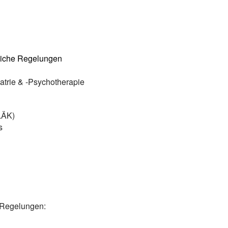
liche Regelungen
atrie & -Psychotherapie
BLÄK)
s
e Regelungen:
s