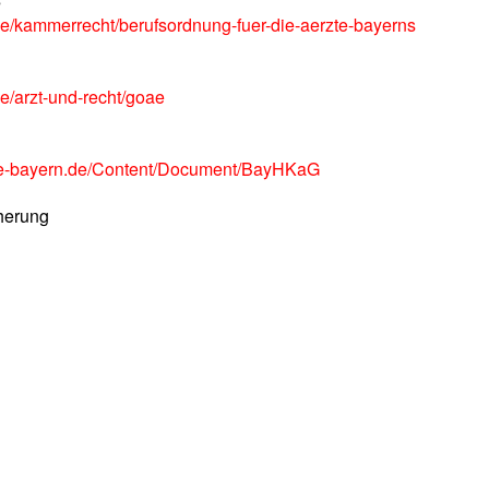
de/kammerrecht/berufsordnung-fuer-die-aerzte-bayerns
e/arzt-und-recht/goae
ze-bayern.de/Content/Document/BayHKaG
cherung